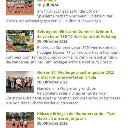
Horkheim
28. Juli 2024
Am 14.07.2024 gab es für die U10 der
Spielgemeinschaft Nordheim/ Horkheim das
letzte Gruppenspiel gegen den TC Lauffen zu bewältigen.
Gelungener Einstand: Damen 1 krönen 1.
Saison beim TSB TC Horkheim mit Aufstieg
30. Oktober 2022
Bereits zur Sommersaison 2020 wechselten die
heutigen Damen 1 hochmotiviert vom Nachbarn
Sontheim zum Tennisclub nach Horkheim. Dann kam bekanntlich
die Pandemie und der Tennischläger erstmal nicht zum Einsatz.
Herren 30: Wiedergutmachungstour 2022
endet mit unerwartetem Erfolg
28. Oktober 2022
Nachdem im Vorjahr aufgrund von
Personalenpässen nur ein ernüchternder
vorletzter Platz heraussprang, nahmen sich die Herren 30 für dieses
Jahr vor, diese Scharte wieder auszuwetzen.
Kidscup-Erfolg in der Sommerrunde – Titel-
Hattrick unserer Jüngsten
26. Oktober 2022