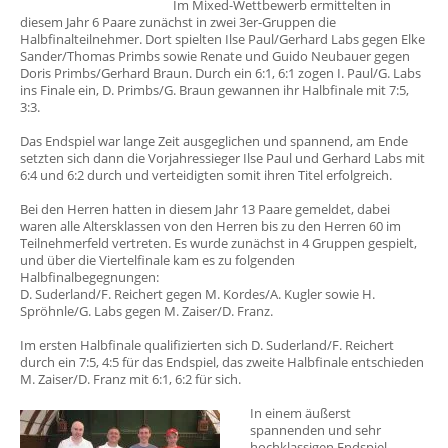
Im Mixed-Wettbewerb ermittelten in
diesem Jahr 6 Paare zunächst in zwei 3er-Gruppen die
Halbfinalteilnehmer. Dort spielten Ilse Paul/Gerhard Labs gegen Elke
Sander/Thomas Primbs sowie Renate und Guido Neubauer gegen
Doris Primbs/Gerhard Braun. Durch ein 6:1, 6:1 zogen I. Paul/G. Labs
ins Finale ein, D. Primbs/G. Braun gewannen ihr Halbfinale mit 7:5,
3:3.
Das Endspiel war lange Zeit ausgeglichen und spannend, am Ende
setzten sich dann die Vorjahressieger Ilse Paul und Gerhard Labs mit
6:4 und 6:2 durch und verteidigten somit ihren Titel erfolgreich.
Bei den Herren hatten in diesem Jahr 13 Paare gemeldet, dabei
waren alle Altersklassen von den Herren bis zu den Herren 60 im
Teilnehmerfeld vertreten. Es wurde zunächst in 4 Gruppen gespielt,
und über die Viertelfinale kam es zu folgenden
Halbfinalbegegnungen:
D. Suderland/F. Reichert gegen M. Kordes/A. Kugler sowie H.
Spröhnle/G. Labs gegen M. Zaiser/D. Franz.
Im ersten Halbfinale qualifizierten sich D. Suderland/F. Reichert
durch ein 7:5, 4:5 für das Endspiel, das zweite Halbfinale entschieden
M. Zaiser/D. Franz mit 6:1, 6:2 für sich.
In einem äußerst
spannenden und sehr
hochklassigen Endspiel