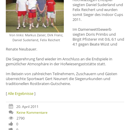
siegten Daniel Suderland und
Felix Reichert und wurden
somit Sieger des Indoor Cups
2011.
Im Damenwettbewerb
siegten Doris Primbs und
Von links: Markus Zaiser, Dirk Franz,
Birgit Pfisterer mit 0:6, 6:1 und
Daniel Suderland, Felix Reichert
4:1 gegen Beate Wüst und
Renate Neubauer.
Die Siegerehrung fand wieder im Anschluss an die Endspiele in
gemütlicher Atmosphäre in der Hofwiesengaststätte statt.
Im Beisein von zahlreichen Teilnehmern, Zuschauern und Gästen
überreichte Sportwart Gert Neunert die Siegerurkunden und
traditionellen Rostbraten-Gutscheine.
[
Alle Ergebnisse
]
20. April 2011
Keine Kommentare
2790
0
0